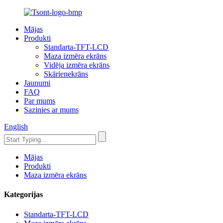
Mājas
Produkti
Standarta-TFT-LCD
Maza izmēra ekrāns
Vidēja izmēra ekrāns
Skārienekrāns
Jaunumi
FAQ
Par mums
Sazinies ar mums
English
Mājas
Produkti
Maza izmēra ekrāns
Kategorijas
Standarta-TFT-LCD