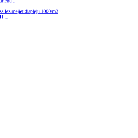
ienu ...
H ...