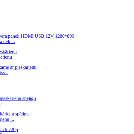
dēli ...
ārienu
ss...
.
ienu ...