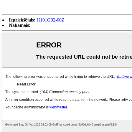
Iepriekšējais:
H101G02-00Z
Nākamais: