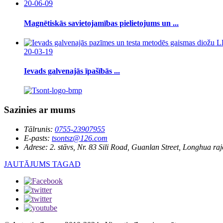
20-06-09
Magnētiskās savietojamības pielietojums un ...
20-03-19
Ievads galvenajās īpašībās ...
Sazinies ar mums
Tālrunis:
0755-23907955
E-pasts:
tsontsz@126.com
Adrese:
2. stāvs, Nr. 83 Sili Road, Guanlan Street, Longhua ra
JAUTĀJUMS TAGAD