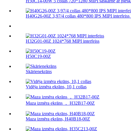
H50C14-00W 5 collas 720*1280 MIPI saskarne ar pieskār
H40G26-00Z 3,97/4 collas 480*800 IPS MIPI interfeiss 
H32G01-00Z 1024*768 MIPI interfeiss
H50C19-00Z
Skārienekrāns
Vidēja izmēra ekrāns, 10,1 collas
Maza izmēra ekrāns ， H32B17-00Z
Maza izmēra ekrāns, H40B18-00Z