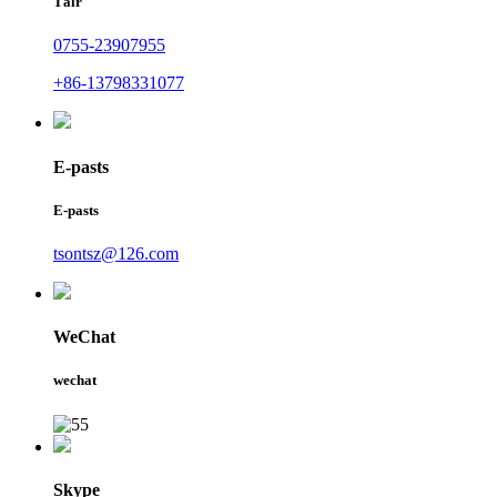
Tālr
0755-23907955
+86-13798331077
E-pasts
E-pasts
tsontsz@126.com
WeChat
wechat
Skype