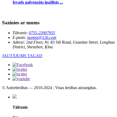
Ievads galvenajās īpašībās ...
Sazinies ar mums
Tālrunis:
0755-23907955
E-pasts:
tsontsz@126.com
Adrese:
2nd Floor, Nr. 83 Sili Road, Guanlan Street, Longhua
District, Shenzhen, Ķīna
JAUTĀJUMS TAGAD
© Autortiesības — 2010-2024 : Visas tiesības aizsargātas.
Tālrunis