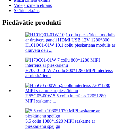
Maza izmēra ekrāns
Vidēja izmēra ekrāns
Skārienekrāns
Piedāvātie produkti
H101Q01-01W 10,1 collu pieskāriena modulis ar
draivera dēli ...
H70C01-01W 7 collu 800*1280 MIPI interfeiss
ar pieskārienu
H55G05-00W 5,5 collu interfeiss 720*1280
MIPI saskarne ...
5,5 collu 1080*1920 MIPI saskarne ar
pieskārienu spējīgu