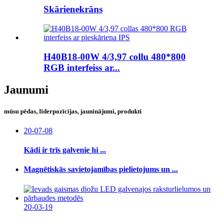
Skārienekrāns
H40B18-00W 4/3,97 collu 480*800
RGB interfeiss ar...
Jaunumi
mūsu pēdas, līderpozīcijas, jauninājumi, produkti
20-07-08
Kādi ir trīs galvenie hi ...
Magnētiskās savietojamības pielietojums un ...
20-03-19